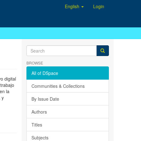
English
Login
BROWSE
All of DSpace
 digital
 trabajo
Communities & Collections
en la
 y
By Issue Date
Authors
Titles
Subjects