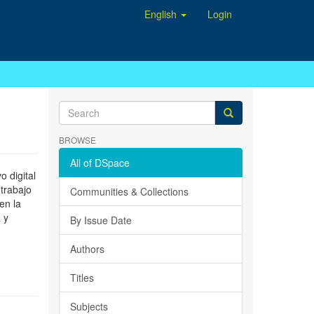
English
Login
BROWSE
All of DSpace
 digital
 trabajo
Communities & Collections
en la
 y
By Issue Date
Authors
Titles
Subjects