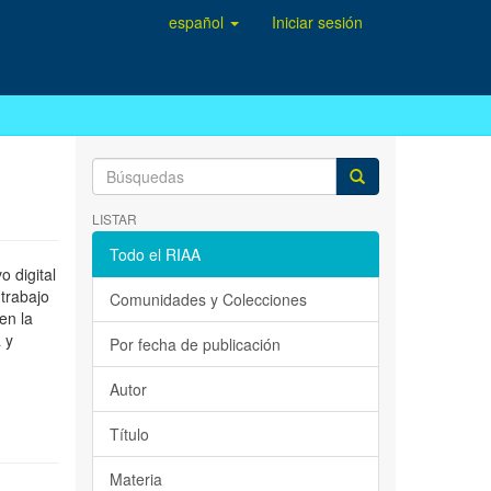
español
Iniciar sesión
LISTAR
Todo el RIAA
 digital
 trabajo
Comunidades y Colecciones
en la
 y
Por fecha de publicación
Autor
Título
Materia