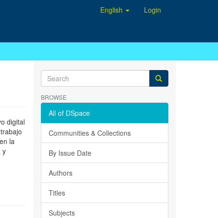
English
Login
BROWSE
All of DSpace
 digital
 trabajo
Communities & Collections
en la
 y
By Issue Date
Authors
Titles
Subjects