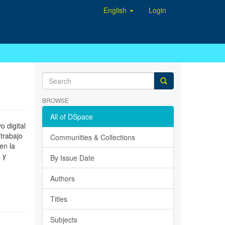
English
Login
BROWSE
All of DSpace
 digital
 trabajo
Communities & Collections
en la
 y
By Issue Date
Authors
Titles
Subjects