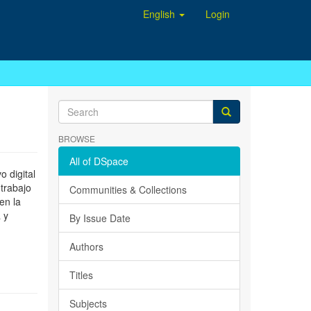
English
Login
BROWSE
All of DSpace
 digital
 trabajo
Communities & Collections
en la
 y
By Issue Date
Authors
Titles
Subjects