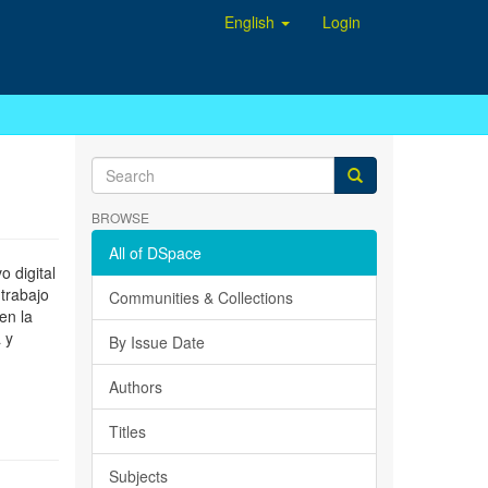
English
Login
BROWSE
All of DSpace
 digital
 trabajo
Communities & Collections
en la
 y
By Issue Date
Authors
Titles
Subjects