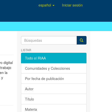
español
Iniciar sesión
LISTAR
Todo el RIAA
 digital
 trabajo
Comunidades y Colecciones
en la
 y
Por fecha de publicación
Autor
Título
Materia