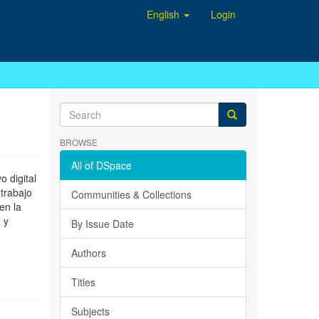
English
Login
BROWSE
All of DSpace
 digital
 trabajo
Communities & Collections
en la
 y
By Issue Date
Authors
Titles
Subjects