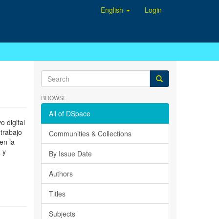
English
Login
BROWSE
All of DSpace
 digital
 trabajo
Communities & Collections
en la
 y
By Issue Date
Authors
Titles
Subjects