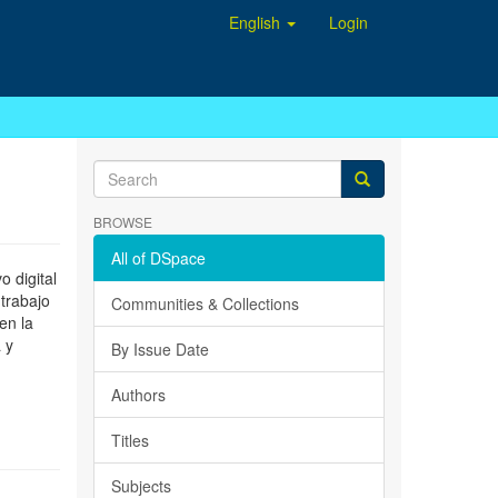
English
Login
BROWSE
All of DSpace
 digital
 trabajo
Communities & Collections
en la
 y
By Issue Date
Authors
Titles
Subjects