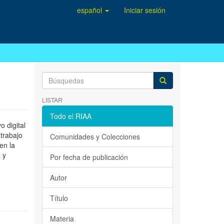
español
Iniciar sesión
LISTAR
Todo el RIAA
 digital
 trabajo
Comunidades y Colecciones
en la
 y
Por fecha de publicación
Autor
Título
Materia